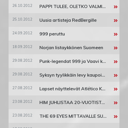
26.10.2012
PAPPI TULEE, OLETKO VALMIS?
25.10.2012
Uusia artisteja RedBergille
24.09.2012
999 peruttu
18.09.2012
Norjan listaykkönen Suomeen
29.08.2012
Punk-legendat 999 ja Vaavi kohtaavat Tavastialla
29.08.2012
Syksyn tyylikkäin levy kaupoissa perjantaina 31. elokuuta
27.08.2012
Lapset näyttelevät Atlético Kumpulan intiaanivideolla
23.08.2012
HIM JUHLISTAA 20-VUOTISTA URAANSA JULKAISEMALLA KOKOELMAN XX - TWO DECADES OF LOVE METAL PERJANTAINA 26. LOKAKUUTA YHTYE ESIINTYY LEGENDAARISELLA HELLDONE-FESTIVAALILLA TAVASTIALLA NELJÄNÄ ILTANA PERÄKKÄIN
23.08.2012
THE 69 EYES MITTAVALLE SUOMEN KIERTUEELLE – UUSI ALBUMI SYYSKUUSSA