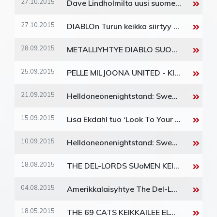
27.10.2015
Dave Lindholmilta uusi suomenkielinen albumi!
27.10.2015
DIABLOn Turun keikka siirtyy Turun Klubilta Logomoon
28.09.2015
METALLIYHTYE DIABLO SUORAAN ALBUMILISTAN YKKÖSEKSI
25.09.2015
PELLE MILJOONA UNITED - KINO RIVIERA
21.09.2015
Helldoneonenightstand: Sweet Sixteen / KAKSI LISÄKEIKKAA!
15.09.2015
Lisa Ekdahl tuo ‘Look To Your Own Heart’ –kiertueensa Suomeen
10.09.2015
Helldoneonenightstand: Sweet Sixteen
18.08.2015
THE DEL-LORDS SUoMEN KEIKAT ON PERUTTU!
04.08.2015
Amerikkalaisyhtye The Del-Lords keikalle Helsinkiin Syyskuussa !
18.05.2015
THE 69 CATS KEIKKAILEE ELOKUUSSA 2015 SUOMESSA