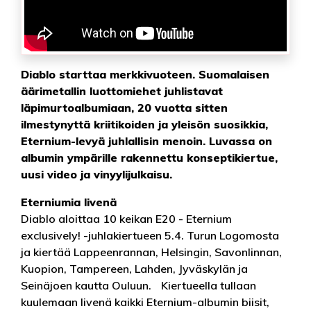
Diablo starttaa merkkivuoteen. Suomalaisen
äärimetallin luottomiehet juhlistavat
läpimurtoalbumiaan, 20 vuotta sitten
ilmestynyttä kriitikoiden ja yleisön suosikkia,
Eternium-levyä juhlallisin menoin. Luvassa on
albumin ympärille rakennettu konseptikiertue,
uusi video ja vinyylijulkaisu.
Eterniumia livenä
Diablo aloittaa 10 keikan E20 - Eternium
exclusively! -juhlakiertueen 5.4. Turun Logomosta
ja kiertää Lappeenrannan, Helsingin, Savonlinnan,
Kuopion, Tampereen, Lahden, Jyväskylän ja
Seinäjoen kautta Ouluun. Kiertueella tullaan
kuulemaan livenä kaikki Eternium-albumin biisit,