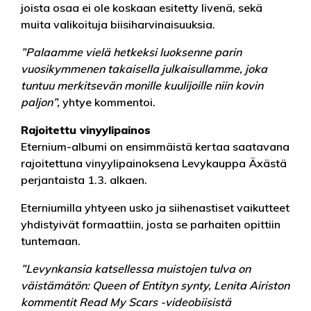
joista osaa ei ole koskaan esitetty livenä, sekä
muita valikoituja biisiharvinaisuuksia.
”Palaamme vielä hetkeksi luoksenne parin
vuosikymmenen takaisella julkaisullamme, joka
tuntuu merkitsevän monille kuulijoille niin kovin
paljon”,
yhtye kommentoi.
Rajoitettu vinyylipainos
Eternium-albumi on ensimmäistä kertaa saatavana
rajoitettuna vinyylipainoksena Levykauppa Äxästä
perjantaista 1.3. alkaen.
Eterniumilla yhtyeen usko ja siihenastiset vaikutteet
yhdistyivät formaattiin, josta se parhaiten opittiin
tuntemaan.
”Levynkansia katsellessa muistojen tulva on
väistämätön: Queen of Entityn synty, Lenita Airiston
kommentit Read My Scars -videobiisistä