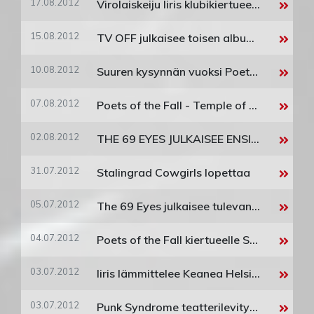
17.08.2012
Virolaiskeiju Iiris klubikiertueelle
15.08.2012
TV OFF julkaisee toisen albuminsa 31.8.
10.08.2012
Suuren kysynnän vuoksi Poets of the Fallin Saksankiertueen esiintymispaikat vaihtuvat suurempiin klubeihin
07.08.2012
Poets of the Fall - Temple of Thought kiertue Intiaan Elokuussa
02.08.2012
THE 69 EYES JULKAISEE ENSIMMÄISEN SINGLEN ”RED” DIGITAALISESTI PERJANTAINA 10. ELOKUUTA
31.07.2012
Stalingrad Cowgirls lopettaa
05.07.2012
The 69 Eyes julkaisee tulevan albuminsa kannen - "X" julkaistaan 28. syyskuuta
04.07.2012
Poets of the Fall kiertueelle Saksaan marraskuussa!
03.07.2012
Iiris lämmittelee Keanea Helsingissä!
03.07.2012
Punk Syndrome teatterilevitykseen Britteihin!