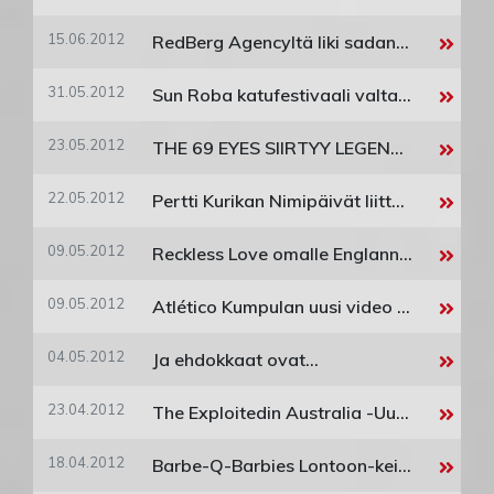
15.06.2012
RedBerg Agencyltä liki sadan keikan kesäkattaus!
31.05.2012
Sun Roba katufestivaali valtaa Roban
23.05.2012
THE 69 EYES SIIRTYY LEGENDAARISELLE RCA-LEVYMERKILLE UUSI ALBUMI JULKAISTAAN SYKSYLLÄ
22.05.2012
Pertti Kurikan Nimipäivät liittyi RedBergin perheeseen!
09.05.2012
Reckless Love omalle Englannin kiertueelleen lokakuussa! Reckless Love on ehdolla The Kerrang! Awardseissa 2012 Vuoden kansainvälinen tulokas -kategoriassa!
09.05.2012
Atlético Kumpulan uusi video "Huomenna" julkaistu!
04.05.2012
Ja ehdokkaat ovat...
23.04.2012
The Exploitedin Australia -Uusi Seelanti-kiertue peruuntui
18.04.2012
Barbe-Q-Barbies Lontoon-keikoille toukokuun lopulla