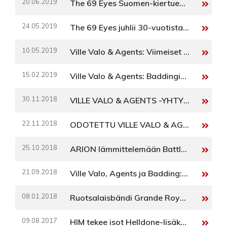
20.06.2019
The 69 Eyes Suomen-kiertueelle syyskuussa
24.05.2019
The 69 Eyes juhlii 30-vuotista taivaltaan
10.05.2019
Ville Valo & Agents: Viimeiset keikat elokuussa
15.02.2019
Ville Valo & Agents: Baddingin selittämätön tenho
30.11.2018
VILLE VALO & AGENTS -YHTYEEN KIERTUE ALKAA MAALISKUUSSA 2019
22.11.2018
ODOTETTU VILLE VALO & AGENTS -ALBUMI JULKAISTAAN 15.2.2019
25.10.2018
ARION lämmittelemään Battle Beastiä Eurooppaan
21.09.2018
Ville Valo, Agents ja Badding: Orpolapsi kiurun
08.01.2018
Ruotsalaisbändi Grande Royale saapuu ensimmäisille Suomen keikoilleen
09.08.2017
HIM tekee isot Helldone-lisäkeikat Helsingissä, Tampereella, Oulussa ja Seinäjoella