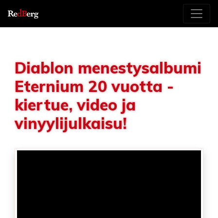
Diablon menestysalbumi
Eternium 20 vuotta -
kiertue, video ja
vinyylijulkaisu!