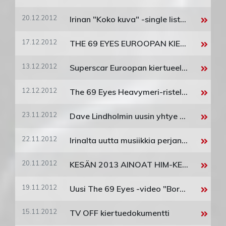
20.12.2012
Irinan "Koko kuva" -single listaykkönen!
17.12.2012
THE 69 EYES EUROOPAN KIERTUEELLE ALKUVUODESTA
13.12.2012
Superscar Euroopan kiertueelle Sunrise Avenuen kanssa!
12.12.2012
The 69 Eyes Heavymeri-ristely 2012 PERUUTETTU
23.11.2012
Dave Lindholmin uusin yhtye Dave L. B. Inventive julkaisee toisen levynsä 'Honest Eyes' 7.12.2012
22.11.2012
Irinalta uutta musiikkia perjantaina!
20.11.2012
KESÄN 2013 AINOAT HIM-KEIKAT SUOMESSA
19.11.2012
Uusi The 69 Eyes -video "Borderline" linjoilla
15.11.2012
TV OFF kiertuedokumentti