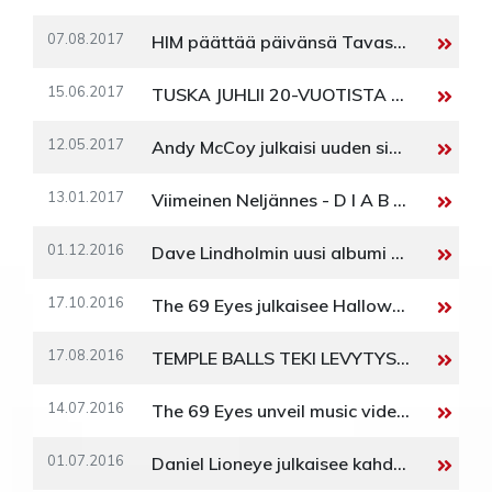
07.08.2017
HIM päättää päivänsä Tavastialla
15.06.2017
TUSKA JUHLII 20-VUOTISTA TAIVALTAAN: HIM PÄÄESIINTYJÄKSI
12.05.2017
Andy McCoy julkaisi uuden singlen "The Way I Feel"
13.01.2017
Viimeinen Neljännes - D I A B L O 20th Anniversary -kiertue starttaa tammikuussa 2017
01.12.2016
Dave Lindholmin uusi albumi V. julkaistaan 2. joulukuuta
17.10.2016
The 69 Eyes julkaisee Halloweenin kunniaksi uuden videosinglen "Lady Darkness"
17.08.2016
TEMPLE BALLS TEKI LEVYTYSSOPIMUKSEN RANKA KUSTANNUKSEN KANSSA
14.07.2016
The 69 Eyes unveil music video 'Miss Pastis' and new tourdates
01.07.2016
Daniel Lioneye julkaisee kahdeksan vuoden tauon jälkeen uuden albumin nimeltään VOL III