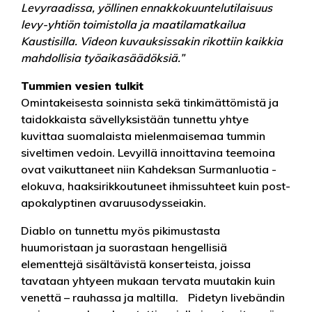
Levyraadissa, yöllinen ennakkokuuntelutilaisuus
levy-yhtiön toimistolla ja maatilamatkailua
Kaustisilla. Videon kuvauksissakin rikottiin kaikkia
mahdollisia työaikasäädöksiä.”
Tummien vesien tulkit
Omintakeisesta soinnista sekä tinkimättömistä ja
taidokkaista sävellyksistään tunnettu yhtye
kuvittaa suomalaista mielenmaisemaa tummin
siveltimen vedoin. Levyillä innoittavina teemoina
ovat vaikuttaneet niin Kahdeksan Surmanluotia -
elokuva, haaksirikkoutuneet ihmissuhteet kuin post-
apokalyptinen avaruusodysseiakin.
Diablo on tunnettu myös pikimustasta
huumoristaan ja suorastaan hengellisiä
elementtejä sisältävistä konserteista, joissa
tavataan yhtyeen mukaan tervata muutakin kuin
venettä – rauhassa ja maltilla. Pidetyn livebändin