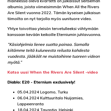
maineessa oleva kvartetti on julkaissut seitsemän
albumia, joista viimeisimmän When All the Rivers
Are Silent vuonna 2022. Tämän kyseisen julkaisun
tiimoilta on nyt tarjolla myös uunituore video.
Yhtye toivottaa yleisön tervetulleeksi viihtymään
kanssaan kevään keikoille Eterniumin juhlavuonna.
”Käsiohjelmia lienee suotta painaa. Samalla
kiitämme teitä kuluneesta reilusta kahdesta
vuodesta. Jääkööt ne muistoihinne tuoreen videon
myötä.”
Katso uusi When the Rivers Are Silent -video
Diablo: E20 - Eternium exclusively!
05.04.2024 Logomo, Turku
06.04.2024 Kulttuuritalo Nuijamies,
Lappeenranta
18.04.2024 Tavastia, Helsinki