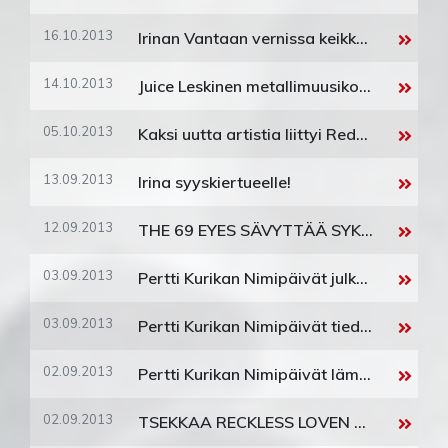
16.10.2013
Irinan Vantaan vernissa keikka on peruuntunut
14.10.2013
Juice Leskinen metallimuusikoiden käsittelyssä - Kuolemanlaaksolta uusi EP
05.10.2013
Kaksi uutta artistia liittyi RedBerg perheeseen!
13.09.2013
Irina syyskiertueelle!
12.09.2013
THE 69 EYES SÄVYTTÄÄ SYKSYÄ UUDELLA SINGLELLÄÄN
03.09.2013
Pertti Kurikan Nimipäivät julkaisee lavakartan!
03.09.2013
Pertti Kurikan Nimipäivät tiedottaa!
02.09.2013
Pertti Kurikan Nimipäivät lämppää PMMP:tä jäähallissa!
02.09.2013
TSEKKAA RECKLESS LOVEN UUSIN VIDEO "SO HAPPY I COULD DIE"!!!