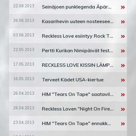
22.08.2013
Seinäjoen punklegenda Äpärät kiertueelle!
26.06.2013
Kasarihevin uuteen nosteeseen ja muotoon muokannut, energisen rock´n´rollin lähettiläät Reckless Love julkaisee uuden, kolmannen albuminsa 30.8.!
03.06.2013
Reckless Love esiintyy Rock The Beach -festivaalilla 28.06.2013!
22.05.2013
Pertti Kurikan Nimipäivät festivaalikiertueelle!
17.05.2013
RECKLESS LOVE KISSIN LÄMPPÄRIKSI
16.05.2013
Terveet Kädet USA-kiertue
26.04.2013
HIM "Tears On Tape" saatavilla nyt!
26.04.2013
Reckless Loven "Night On Fire" video julki!!!
23.04.2013
HIM "Tears On Tape" ennakkokuuntelussa bändin Facebookissa tällä viikolla