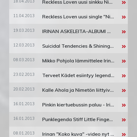
18.04.2013
Reckless Loven uusi sinkku Night On Fire julkaistaan 26.4.! Yhtye viimeistelee parhaillaan kolmatta albumiaan julkaistavaksi elokuussa.
11.04.2013
Reckless Loven uusi single "Night On Fire" julkaistaan 26.04.2013!
19.03.2013
IRINAN ASKELEITA-ALBUMI MYI KULTAA!
12.03.2013
Suicidal Tendencies & Shining Suomeen!
08.03.2013
Mikko Pohjola lämmittelee Irinaa
23.02.2013
Terveet Kädet esiintyy legendaarisella Rebellion punk festivaalilla ensi kesänä!
20.02.2013
Kalle Ahola ja Nimetön liittyivät RedBerg perheeseen!
16.01.2013
Pinkin kiertuebussin paluu - Irina kiertueelle!
16.01.2013
Punklegenda Stiff Little Fingers vihdoin Suomeen!
08.01.2013
Irinan "Koko kuva" -video nyt julkaistu!