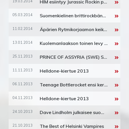
19.03.2014
HIM esiintyy Jurassic Rockin perjantain pääesiintyjänä!
05.03.2014
Suomenkielinen brittirockbändi Modernistit julkaisee uuden albumin ja starttaa kiertueelle
11.02.2014
Äpärien Rytmikorjaamon keikka peruuntui
13.01.2014
Kuolemanlaakson toinen levy ilmestyy helmikuussa
25.11.2013
PRINCE OF ASSYRIA (SWE) SAAPUU SUOMEEN
11.11.2013
Helldone-kiertue 2013
06.11.2013
Teenage Bottlerocket ensi kertaa Suomeen!
04.11.2013
Helldone-kiertue 2013
24.10.2013
Dave Lindholm julkaisee suomenkielisen sooloalbumin 15.11.2013
21.10.2013
The Best of Helsinki Vampires