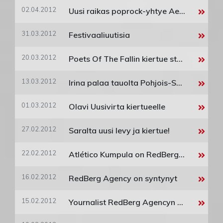
02.04.2012
Uusi raikas poprock-yhtye Aero on RedBergin uusin kiinnitys!
31.03.2012
Festivaaliuutisia
20.03.2012
Poets Of The Fallin kiertue starttaa perjantaina
13.03.2012
Irina palaa tauolta Pohjois-Suomen kiertueelle
01.03.2012
Olavi Uusivirta kiertueelle
27.02.2012
Saralta uusi levy ja kiertue!
22.02.2012
Atlético Kumpula on RedBerg Agency uusin kiinnitys
16.02.2012
RedBerg Agency on syntynyt
15.02.2012
Yournalist RedBerg Agencyn edustukseen