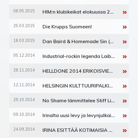
08.05.2015
HIM:n klubikeikat elokuussa 2015
25.03.2015
Die Krupps Suomeen!
18.03.2015
Dan Baird & Homemade Sin (USA) Suomeen!
05.12.2014
Industrial-rockin legenda Laibach Suomeen ja Viroon!
28.11.2014
HELLDONE 2014 ERIKOISVIERAAT!!!
12.11.2014
HELSINGIN KULTTUURIPALKINTO PELLE MILJOONALLE!
29.10.2014
No Shame lämmittelee Stiff Little Fingersiä Tavastialla!
09.10.2014
Irinalta uusi levy ja levynjulkaisukiertue!
24.09.2014
IRINA ESITTÄÄ KOTIMAISIA KAPPALEITA TÄYSIN UUDESSA VALOSSA