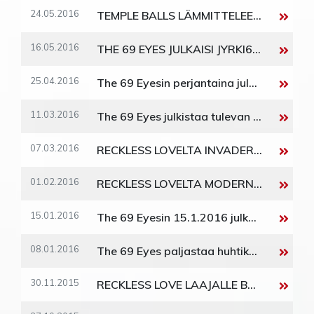
24.05.2016
TEMPLE BALLS LÄMMITTELEE QUEENIA JA ADAM LAMBERTIA
16.05.2016
THE 69 EYES JULKAISI JYRKI69:N KUVAAMAN JA OHJAAMAN VIDEON
25.04.2016
The 69 Eyesin perjantaina julkaistu Universal Monsters komeilee maineikkaan saksalaislehti Orkuksen kuukauden levynä
11.03.2016
The 69 Eyes julkistaa tulevan Universal Monsters -kiertueensa sekä uusimman jakson dokumenttisarjastaan
07.03.2016
RECKLESS LOVELTA INVADER-ALBUMI 4. MAALISKUUTA
01.02.2016
RECKLESS LOVELTA MODERNIA NAISKAUNETTA RUOTIVA MONSTER-SINGLE
15.01.2016
The 69 Eyesin 15.1.2016 julkaistava Jet Fighter Plane esittelee bändin ajankohtaisempana kuin koskaan - Single enteilee huhtikuussa julkaistavaa uutta albumia
08.01.2016
The 69 Eyes paljastaa huhtikuussa julkaistavan uuden albuminsa nimen, etukannen sekä ensimmäisen studioraporttiteaserin
30.11.2015
RECKLESS LOVE LAAJALLE BRITTEIN JA EUROOPAN KIERTUEELLE