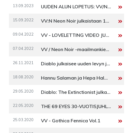
13.09.2023
UUDEN ALUN LOPETUS: VV/NEON NOIR - KIERTUE
15.09.2022
VV:N Neon Noir julkaistaan 13.1.2023
09.04.2022
VV - LOVELETTING VIDEO JULKAISTU
07.04.2022
VV / Neon Noir -maailmankiertue alkaa tammikuussa 2023
26.11.2021
Diablo julkaisee uuden levyn ja lähtee kiertueelle
18.08.2020
Hannu Salaman ja Hepa Halmeen uusi levy julkaistaan 4.9.2020
29.05.2020
Diablo: The Extinctionist julkaisu 29.05.2020
22.05.2020
THE 69 EYES 30-VUOTISJUHLAKEIKKA SUORANA HELSINGIN KULTTUURITALOLTA
25.03.2020
VV - Gothica Fennica Vol.1